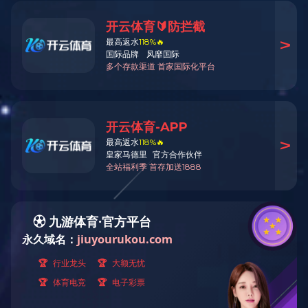
关于九游引领娱乐潮流
About Chico