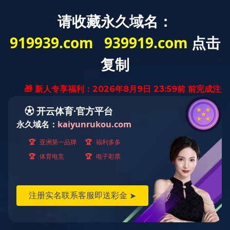
欢迎光临九游娱乐（NineGameSports）官方网站
首页
关于我们
九游引领娱乐潮流